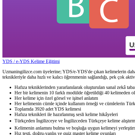
YDS / e-YDS Kelime Eğitimi
Uzmaningilizce.com üyelerine; YDS/e-YDS'de çıkan kelimelerin daha kol
teknikleriyle daha hızlı ve kalıcı öğrenmenin sağlandığı, pek çok akti
Hafıza tekniklerinden yararlanılarak oluşturulan sanal zekâ taba
Her bir kelimenin 10 farklı modülde öğretildiği 40 kelimeden ol
Her kelime için özel görsel ve işitsel anlatım
Her kelimenin cümle içinde kullanım örneği ve cümlelerin Türk
Toplamda 3920 adet YDS kelimesi
Hafıza teknikleri ile hazırlanmış sesli kelime hikâyeleri
Türkçeden İngilizceye ve İngilizceden Türkçeye kelime alıştırm
Kelimenin anlamını bulma ve boşluğa uygun kelimeyi yerleştirm
Hız testi, doğru-yanlış ve quiz master kelime oyunları