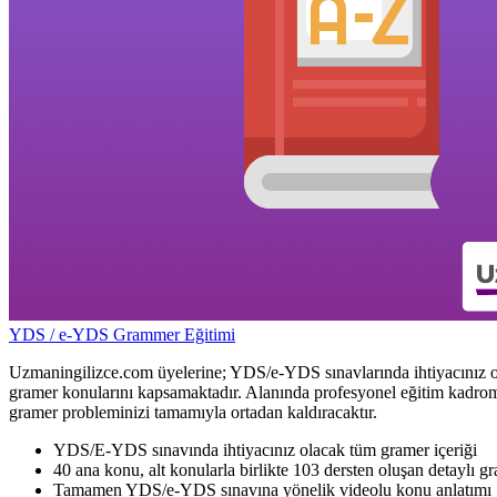
YDS / e-YDS Grammer Eğitimi
Uzmaningilizce.com üyelerine; YDS/e-YDS sınavlarında ihtiyacınız o
gramer konularını kapsamaktadır. Alanında profesyonel eğitim kadromuz
gramer probleminizi tamamıyla ortadan kaldıracaktır.
YDS/E-YDS sınavında ihtiyacınız olacak tüm gramer içeriği
40 ana konu, alt konularla birlikte 103 dersten oluşan detaylı g
Tamamen YDS/e-YDS sınavına yönelik videolu konu anlatımı