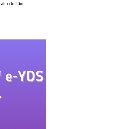
ı alma imkânı