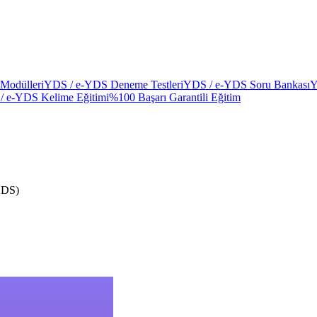
Modülleri
YDS / e-YDS Deneme Testleri
YDS / e-YDS Soru Bankası
Y
/ e-YDS Kelime Eğitimi
%100 Başarı Garantili Eğitim
YDS)