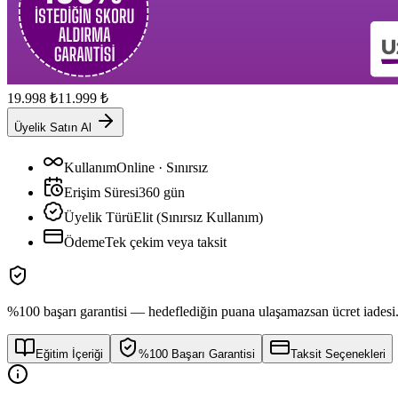
19.998
₺
11.999
₺
Üyelik Satın Al
Kullanım
Online · Sınırsız
Erişim Süresi
360
gün
Üyelik Türü
Elit (Sınırsız Kullanım)
Ödeme
Tek çekim veya taksit
%100 başarı garantisi — hedeflediğin puana ulaşamazsan ücret iadesi
Eğitim İçeriği
%100 Başarı Garantisi
Taksit Seçenekleri