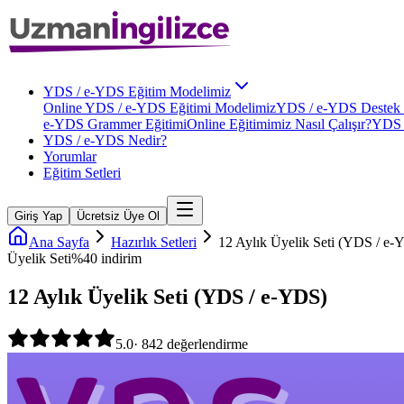
YDS / e-YDS Eğitim Modelimiz
Online YDS / e-YDS Eğitimi Modelimiz
YDS / e-YDS Destek 
e-YDS Grammer Eğitimi
Online Eğitimimiz Nasıl Çalışır?
YDS 
YDS / e-YDS Nedir?
Yorumlar
Eğitim Setleri
Giriş Yap
Ücretsiz Üye Ol
Ana Sayfa
Hazırlık Setleri
12 Aylık Üyelik Seti (YDS / e-
Üyelik Seti
%
40
indirim
12 Aylık Üyelik Seti (YDS / e-YDS)
5.0
·
842
değerlendirme