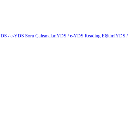
DS / e-YDS Soru Çalışmaları
YDS / e-YDS Reading Eğitimi
YDS /