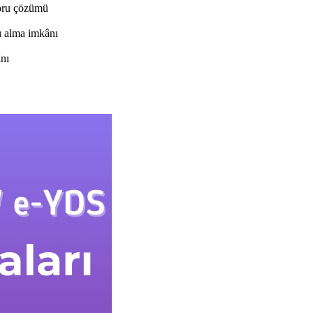
soru çözümü
ı alma imkânı
ânı