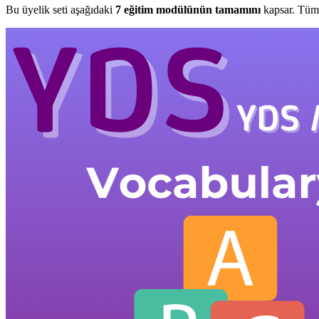
Bu üyelik seti aşağıdaki
7
eğitim modülünün tamamını
kapsar. Tüm 