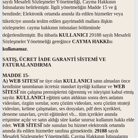
sayılı Mesafeli Sözleşmeler Yönetmeliği, Cayma Hakkının
İstisnalarını belirlemiştir. İlgili yönetmeliğin Madde 15 ve ğ
bendinde; Elektronik ortamda anında ifa edilen hizmetler veya
tüketiciye anında teslim edilen gayrimaddi mallara ilişkin
sözleşmeler. cayma hakkının istisnaları bölümünde
değerlendirmiştir. Bu itibarla
KULLANICI
29188 sayılı Mesafeli
Sözleşmeler Yönetmeliği gereğince
CAYMA HAKKI
nı
kullanamaz
.
SATIŞ, ÜCRET İADE GARANTİ SİSTEMİ VE
FATURALANDIRMA
MADDE 15-
A) WEB SITESI
`ne üye olan
KULLANICI
satın almadan önce
kendisine tanımlanan ücretsiz standart üyeliği kullanır ve
WEB
SİTESİ
`nin çalışma prensiplerini öğrenmiş ve isleyişini kabul etmiş
sayılır.
KULLANICI
eğitimi satın aldıktan sonra ders anlatım
videoları, özgün sorular, soru çözüm videoları, soru çözüm strateji
videoları, kelime çalışmaları, ses dosyaları, pdf ders içerikleri,
deneme sınavları, çeviri eğitimleri vb... tüm içerikler anında
erişimine açılır ve satın aldığı süre kadar sınırsız kullanım hakkı elde
eder.
WEB SİTESİ
`nde sunulan bu hizmet elektronik ortamda
anında ifa edilen hizmetler sınıfına girmektedir.
29188
sayılı
Mesafeli Sözleşmeler Yönetmeliği, Cayma Hakkının İstisnalarını