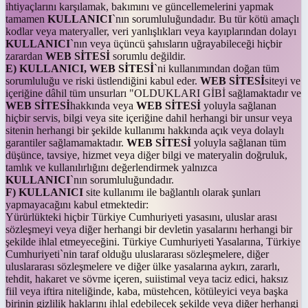
ihtiyaçlarını karşılamak, bakımını ve güncellemelerini yapmak
tamamen
KULLANICI
`nın sorumluluğundadır. Bu tür kötü amaçlı
kodlar veya materyaller, veri yanlışlıkları veya kayıplarından dolayı
KULLANICI
`nın veya üçüncü şahısların uğrayabileceği hiçbir
zarardan
WEB SİTESİ
sorumlu değildir.
E) KULLANICI, WEB SİTESİ
`ni kullanımından doğan tüm
sorumluluğu ve riski üstlendiğini kabul eder.
WEB SİTESİ
siteyi ve
içeriğine dâhil tüm unsurları "OLDUKLARI GİBİ sağlamaktadır ve
WEB SİTESİ
hakkında veya
WEB SİTESİ
yoluyla sağlanan
hiçbir servis, bilgi veya site içeriğine dahil herhangi bir unsur veya
sitenin herhangi bir şekilde kullanımı hakkında açık veya dolaylı
garantiler sağlamamaktadır.
WEB SİTESİ
yoluyla sağlanan tüm
düşünce, tavsiye, hizmet veya diğer bilgi ve materyalin doğruluk,
tamlık ve kullanılırlığını değerlendirmek yalnızca
KULLANICI
`nın sorumluluğundadır.
F) KULLANICI
site kullanımı ile bağlantılı olarak şunları
yapmayacağını kabul etmektedir:
Yürürlükteki hiçbir Türkiye Cumhuriyeti yasasını, uluslar arası
sözleşmeyi veya diğer herhangi bir devletin yasalarını herhangi bir
şekilde ihlal etmeyeceğini. Türkiye Cumhuriyeti Yasalarına, Türkiye
Cumhuriyeti`nin taraf olduğu uluslararası sözleşmelere, diğer
uluslararası sözleşmelere ve diğer ülke yasalarına aykırı, zararlı,
tehdit, hakaret ve sövme içeren, suiistimal veya taciz edici, haksız
fiil veya iftira niteliğinde, kaba, müstehcen, kötüleyici veya başka
birinin gizlilik haklarını ihlal edebilecek şekilde veya diğer herhangi