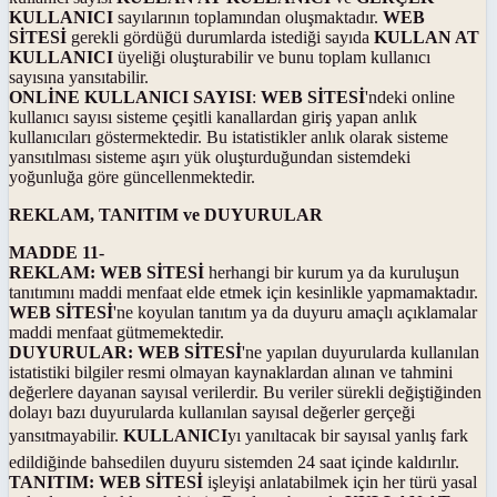
KULLANICI
sayılarının toplamından oluşmaktadır.
WEB
SİTESİ
gerekli gördüğü durumlarda istediği sayıda
KULLAN AT
KULLANICI
üyeliği oluşturabilir ve bunu toplam kullanıcı
sayısına yansıtabilir.
ONLİNE KULLANICI SAYISI
:
WEB SİTESİ
'ndeki online
kullanıcı sayısı sisteme çeşitli kanallardan giriş yapan anlık
kullanıcıları göstermektedir. Bu istatistikler anlık olarak sisteme
yansıtılması sisteme aşırı yük oluşturduğundan sistemdeki
yoğunluğa göre güncellenmektedir.
REKLAM, TANITIM ve DUYURULAR
MADDE 11-
REKLAM: WEB SİTESİ
herhangi bir kurum ya da kuruluşun
tanıtımını maddi menfaat elde etmek için kesinlikle yapmamaktadır.
WEB SİTESİ
'ne koyulan tanıtım ya da duyuru amaçlı açıklamalar
maddi menfaat gütmemektedir.
DUYURULAR: WEB SİTESİ
'ne yapılan duyurularda kullanılan
istatistiki bilgiler resmi olmayan kaynaklardan alınan ve tahmini
değerlere dayanan sayısal verilerdir. Bu veriler sürekli değiştiğinden
dolayı bazı duyurularda kullanılan sayısal değerler gerçeği
yansıtmayabilir.
KULLANICI
yı yanıltacak bir sayısal yanlış fark
edildiğinde bahsedilen duyuru sistemden 24 saat içinde kaldırılır.
TANITIM: WEB SİTESİ
işleyişi anlatabilmek için her türü yasal