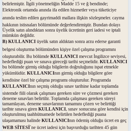
belirlemiştir. İlgili yönetmeliğin Madde 15 ve ğ bendinde;
Elektronik ortamda anında ifa edilen hizmetler veya tüketiciye
anında teslim edilen gayrimaddi mallara ilişkin sözleşmeler. cayma
hakkının istisnaları bölümünde değerlendirmiştir. Bundan dolayı
Üyelik satın alındıktan sonra üyelik ücretinin geri iadesi ve iptali
mümkün değildir.
B) KULLANICI
üyelik satın aldıktan sonra arzu ederse garanti
belgesi oluşturma bölümünden kişiye özel çalışma programını
oluşturabilir. Bu bölümde
KULLANICI
mevcut İngilizce seviyesi,
hedeflediği puan ve sınava gireceği tarihi seçmelidir.
KULLANICI
bu bölümde girmiş olduğu bilgilerin doğruluğunu ispat etmekle
yükümlüdür.
KULLANICI
nın girmiş olduğu bilgilere göre
kendisine özel bir çalışma programı oluşturulur. Programda
KULLANICI
nın seçmiş olduğu sınav tarihine kadar toplamda
sistemde fiili olarak çalışması gereken süre ve çözmesi gereken
deneme sınavları belirtilir. Toplamda çalışması gereken süreyi
tamamlayan, deneme sınavlarının tamamını çözen ve belirttiği
tarihte sınava giren
KULLANICI
, sınav sonucuna göre kendisi için
oluşturulmuş taahhütnamede belirtilen hedeflediği puana
ulaşamaması halinde
KULLANICI
nın ödemiş olduğu ücret en geç
WEB SİTESİ
`ne ücret iadesi için başvurduğu tarihten 45 gün