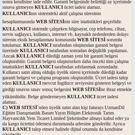
sonra kendisine iade edilir. Garanti belgesinde belirttiği ay içerisinde
sınava girmeyen
KULLANICI
ücret iadesi alamaz.
KULLANICI
nın sistemdeki aktif çalışma süresinin
hesaplanmasında
WEB SİTESİ
nin süre istatistikleri geçerlidir.
KULLANICI
sistemde çalışırken bilgisayar, cep telefonu, cihaz,
servis sağlayıcı, kullanıcı, internet vb. kaynaklı nedenlerden dolayı
sürenin eksik hesaplanması konusunda
WEB SİTESİ
sorumlu
tutulamaz.
KULLANICI
tarafından oluşturulan garanti belgesi
üzerinde
KULLANICI
tarafından sonradan değişiklik yapılamaz.
Ancak
KULLANICI
dilediği zaman yeni bir garanti belgesi
oluşturabilir. Garanti belgesi oluştururken daha önceki tüm çalışma
istatistikleri
KULLANICI
tarafından sıfırlanmak zorundadır.
Kullanıcı satın almış olduğu üyelik süresi içerisinde dilediği kadar
garanti belgesi ve çalışma programı oluşturabilir. Ücret iadesi talep
eden
KULLANICI
mevcut İngilizce seviyesini gösteren belgeyi ve
girdiği sınavın sınav sonuç belgesini
WEB SİTESİ
ne ibraz etmekle
yükümlüdür. Belge göndermeyen
KULLANICI
ücret iadesi
alamaz.
C) WEB SITESİ
`nden üyelik satın alan kişi faturayı UzmanDil
Eğitim Danışmanlık Basım Yayın Bilişim Elektronik Tarım
Hayvancılık Yem Ticaret Limited Şirketindne almayı kabul eder ya
da kargo ücretini ödemesi durumunda adresine gönderilir. Ayrıca
KULLANICI
talep etmesi halinde dijital ortamda da kendisine
gönderilir.