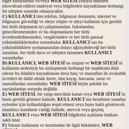
diğer kusurlardan ve/veya
WEB SİTESİ
yoluyla indirilen
(download edilen) materyal veya bilgilerden kaynaklanan herhangi
bir talepten sorumlu olmayacaktır.
C) KULLANICI
tüm telefon, bilgisayar donanımı, internet ve
bilgisayar güvenliği ve siteye erişim ve siteyi kullanım için gerekli
her türlü ekipmanın iyi çalışmasından, bakımından,
güncellenmesinden ve bu ekipmanların her türlü
ücretlendirilmesinden, vergilerinden ve her türlü parasal
yükümlülüklerinden sorumludur.
KULLANICI
`nın bu
yükümlülüklere uymamasından dolayı uğrayabileceği her türlü
zarardan, her türlü dava ve talepten tamamen
KULLANICI
sorumludur.
D) KULLANICI, WEB SİTESİ
`ne erişimi ve
WEB SİTESİ
`ni
kullanımı nedeniyle bu sözleşmenin herhangi bir maddesini ihlal
ederse bu ihlalden kaynaklanan dava harç ve masrafları ile avukatlık
ücretleri de dahil olmak üzere, tüm kayıp, harcama, zarar ve
masraflardan sorumludur.
WEB SİTESİ
hiçbir şekilde bu
sayılanlardan sorumlu değildir.
E) WEB SİTESİ
, bir yargı merciinin kararı veya
WEB SİTESİ
`in
bunu gerekli görmesi halinde,
KULLANICI
`nın hesabının yasadışı
eylemler için kullanıldığını tespit etmesi veya bunu haklı gösterecek
inandırıcı kanıtların varlığı halinde, mevcut veya geçmiş
KULLANICI
veya
WEB SİTESİ
bilgilerini açıklama hakkını
saklı tutar.
F)
Sitenin kullanımı ve tazminatlar ile ilgili hükümleri,
WEB