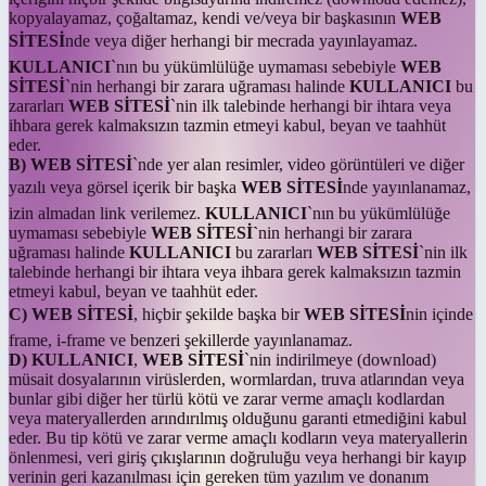
kopyalayamaz, çoğaltamaz, kendi ve/veya bir başkasının
WEB
SİTESİ
nde veya diğer herhangi bir mecrada yayınlayamaz.
KULLANICI
`nın bu yükümlülüğe uymaması sebebiyle
WEB
SİTESİ
`nin herhangi bir zarara uğraması halinde
KULLANICI
bu
zararları
WEB SİTESİ
`nin ilk talebinde herhangi bir ihtara veya
ihbara gerek kalmaksızın tazmin etmeyi kabul, beyan ve taahhüt
eder.
B) WEB SİTESİ
`nde yer alan resimler, video görüntüleri ve diğer
yazılı veya görsel içerik bir başka
WEB SİTESİ
nde yayınlanamaz,
izin almadan link verilemez.
KULLANICI
`nın bu yükümlülüğe
uymaması sebebiyle
WEB SİTESİ`
nin herhangi bir zarara
uğraması halinde
KULLANICI
bu zararları
WEB SİTESİ
`nin ilk
talebinde herhangi bir ihtara veya ihbara gerek kalmaksızın tazmin
etmeyi kabul, beyan ve taahhüt eder.
C) WEB SİTESİ
, hiçbir şekilde başka bir
WEB SİTESİ
nin içinde
frame, i-frame ve benzeri şekillerde yayınlanamaz.
D) KULLANICI
,
WEB SİTESİ
`nin indirilmeye (download)
müsait dosyalarının virüslerden, wormlardan, truva atlarından veya
bunlar gibi diğer her türlü kötü ve zarar verme amaçlı kodlardan
veya materyallerden arındırılmış olduğunu garanti etmediğini kabul
eder. Bu tip kötü ve zarar verme amaçlı kodların veya materyallerin
önlenmesi, veri giriş çıkışlarının doğruluğu veya herhangi bir kayıp
verinin geri kazanılması için gereken tüm yazılım ve donanım