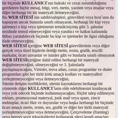
bir biçimde
KULLANICI
`nın hukuki ve cezai sorumluluğunu
gerektiren hiçbir mesaj, bilgi, veri, metin, yazılım veya imajlar veya
diğer herhangi bir tür materyali iletmeyeceğini.
Bu
WEB SİTESİ
`nin sahibi/sahipleri, görevlileri veya host`unu da
kapsayan ancak bununla sınırlı olmayarak, herhangi bir kişi veya
işletmeyi o kişi veya işletmenin temsilcisiymiş gibi 3. şahıslar
nezdinde temsil etmeyeceğini veya yanıltıcı ve halkın kafasında
iltibas yaratabilecek biçimde bu kişi ve işletmeler ile ilgisi olduğunu
ifade etmeyeceğini,
WEB SİTESİ
içeriğine
WEB SİTESİ
görevlilerinin veya diğer
gerçek veya tüzel kişilerin ilettiği metin, resim, grafik, tescilli
markalar, ticari unvanlar ve isimler gibi ve bunlarla sınırlı olmayarak
WEB SİTESİ
içeriğine dahil edilen herhangi bir materyali
değiştirmeyeceğini, silmeyeceğini ve 3. Şahıslarla
paylaşmayacağını, Virüsler, truva atları, casus programlar ve dialer
programları gibi her türlü kötü amaçlı kodları ve materyalleri
yerleştirmeyeceğini veya iletmeyeceğini,
Sitenin iletişim özelliklerini, sitenin kaynaklarını herhangi bir
yöntemle diğer
KULLANICI
`ların elde edebilmesini kısıtlayacak
veya yok edecek biçimde kullanmayacağını, Hiçbir talep edilmeyen
reklam, promosyonal materyal, junk mail veya spam, zincir
mektuplar, ticari fikir ve duyurular veya başka herhangi bir biçimde
ticari amaçlı metin, resim, ses, grafik ve diğer her türlü materyali
yerleştirmeyeceğini veya iletmeyeceğini, Çerçeveleme (framing)
veya benzer seyir teknolojilerini kullanarak siteyi kendi amaçları