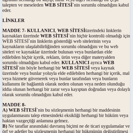
talepten ve meseleden
WEB SİTESİ
`nin sorumlu olmadığını kabul
eder.
LİNKLER
MADDE 7-
KULLANICI
,
WEB SİTESİ
üzerindeki linklerin
kaynakları üzerinde
WEB SİTESİ
`nin hiçbir kontrolü olmadığı için
WEB SİTESİ`nin linklerin gösterdiği web sitelerinin veya
kaynakların ulaşılabilirliğinden sorumlu olmadığını ve bu web
siteleri ve kaynaklar üzerinde bulunan veya bunlardan elde
edilebilen hiçbir içerik, reklam, ürün veya diğer materyalden
sorumlu olmadığını kabul eder.
KULLANICI
ayrıca
WEB
SİTESİ
`nin böyle herhangi bir
WEB SİTESİ
veya kaynak
üzerinde veya bunlar yoluyla elde edilebilen herhangi bir içerik, mal
veya hizmete güvenerek veya bunlar tarafından veya bunların
kullanımı ile bağlantılı olarak neden olunan veya neden olunduğu
iddia olunan herhangi bir zarar veya kayıptan doğrudan veya dolaylı
olarak sorumlu olmadığını kabul eder.
MADDE 8-
A) WEB SİTESİ
`nin bu sözleşmenin herhangi bir maddesinin
uygulanmasını talep etmesindeki eksikliği herhangi bir hüküm veya
haktan vazgeçtiği anlamına gelmez.
B)
Ne taraflar arasındaki davranış biçimi ne de ticari uygulamalar ve
örf ve adetler bu sözleşmenin herhangi bir hükmünün değiştirilmesi