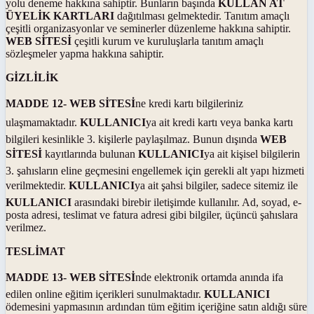
yolu deneme hakkına sahiptir. Bunların başında
KULLAN AT
ÜYELİK KARTLARI
dağıtılması gelmektedir. Tanıtım amaçlı
çeşitli organizasyonlar ve seminerler düzenleme hakkına sahiptir.
WEB SİTESİ
çeşitli kurum ve kuruluşlarla tanıtım amaçlı
sözleşmeler yapma hakkına sahiptir.
GİZLİLİK
MADDE 12-
WEB SİTESİ
ne kredi kartı bilgileriniz
ulaşmamaktadır.
KULLANICI
ya ait kredi kartı veya banka kartı
bilgileri kesinlikle 3. kişilerle paylaşılmaz. Bunun dışında
WEB
SİTESİ
kayıtlarında bulunan
KULLANICI
ya ait kişisel bilgilerin
3. şahısların eline geçmesini engellemek için gerekli alt yapı hizmeti
verilmektedir.
KULLANICI
ya ait şahsi bilgiler, sadece sitemiz ile
KULLANICI
arasındaki birebir iletişimde kullanılır. Ad, soyad, e-
posta adresi, teslimat ve fatura adresi gibi bilgiler, üçüncü şahıslara
verilmez.
TESLİMAT
MADDE 13-
WEB SİTESİ
nde elektronik ortamda anında ifa
edilen online eğitim içerikleri sunulmaktadır.
KULLANICI
ödemesini yapmasının ardından tüm eğitim içeriğine satın aldığı süre