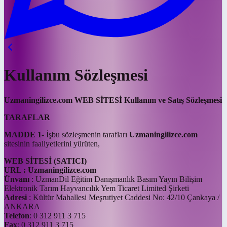
Kullanım Sözleşmesi
Uzmaningilizce.com WEB SİTESİ Kullanım ve Satış Sözleşmesi
TARAFLAR
MADDE 1-
İşbu sözleşmenin tarafları
Uzmaningilizce.com
sitesinin faaliyetlerini yürüten,
WEB SİTESİ (SATICI)
URL :
Uzmaningilizce.com
Ünvanı
: UzmanDil Eğitim Danışmanlık Basım Yayın Bilişim
Elektronik Tarım Hayvancılık Yem Ticaret Limited Şirketi
Adresi
: Kültür Mahallesi Meşrutiyet Caddesi No: 42/10 Çankaya /
ANKARA
Telefon
: 0 312 911 3 715
Fax
: 0 312 911 3 715