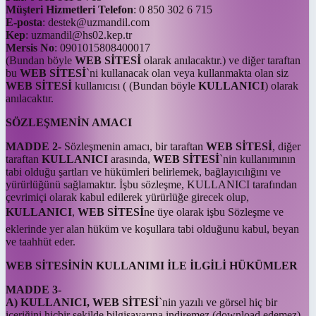
Müşteri Hizmetleri Telefon
: 0 850 302 6 715
E-posta
: destek@uzmandil.com
Kep
: uzmandil@hs02.kep.tr
Mersis No
: 0901015808400017
(Bundan böyle
WEB SİTESİ
olarak anılacaktır.) ve diğer taraftan
bu
WEB SİTESİ
`ni kullanacak olan veya kullanmakta olan siz
WEB SİTESİ
kullanıcısı ( (Bundan böyle
KULLANICI
) olarak
anılacaktır.
SÖZLEŞMENİN AMACI
MADDE 2-
Sözleşmenin amacı, bir taraftan
WEB SİTESİ
, diğer
taraftan
KULLANICI
arasında,
WEB SİTESİ
`nin kullanımının
tabi olduğu şartları ve hükümleri belirlemek, bağlayıcılığını ve
yürürlüğünü sağlamaktır. İşbu sözleşme, KULLANICI tarafından
çevrimiçi olarak kabul edilerek yürürlüğe girecek olup,
KULLANICI
,
WEB SİTESİ
ne üye olarak işbu Sözleşme ve
eklerinde yer alan hüküm ve koşullara tabi olduğunu kabul, beyan
ve taahhüt eder.
WEB SİTESİNİN KULLANIMI İLE İLGİLİ HÜKÜMLER
MADDE 3-
A) KULLANICI, WEB SİTESİ
`nin yazılı ve görsel hiç bir
içeriğini hiçbir şekilde bilgisayarına indiremez (download edemez),