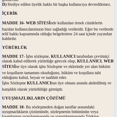
D)
Hediye edilen üyelik hakkı bir başka kullanıcıya devredilemez.
İÇERİK
MADDE 16-
WEB SİTESİ
nde kullanılan örnek cümlelerin
bazıları kullanıcılarımızın bize sağladığı verilerdir. Eğer bu verilerde
telif hakkı kapsamında olduğu belgelenirse 24 saat içinde yayından
kaldırılır.
YÜRÜRLÜK
MADDE 17-
İşbu sözleşme,
KULLANICI
tarafından çevrimiçi
olarak kabul edilerek yürürlüğe girecek olup,
KULLANICI
,
WEB
SİTESİ
ne üye olarak işbu Sözleşme ve eklerinde yer alan hüküm
ve koşulların tamamını okuduğunu, hüküm ve koşullara tabi
olduğunu kabul, beyan ve taahhüt eder.
İşbu Sözleşme
KULLANICI
nın üye olması anında akdedilmiş ve
karşılıklı olarak yürürlülüğe girmiştir.
UYUŞMAZLIKLARIN ÇÖZÜMÜ
MADDE 18-
Bu sözleşmeden doğan taraflar arasındaki
uyuşmazlıkların çözümünde, sözleşmenin bütününün veya
kısımlarının uygulanmasında ve yorumlanmasında Türkiye