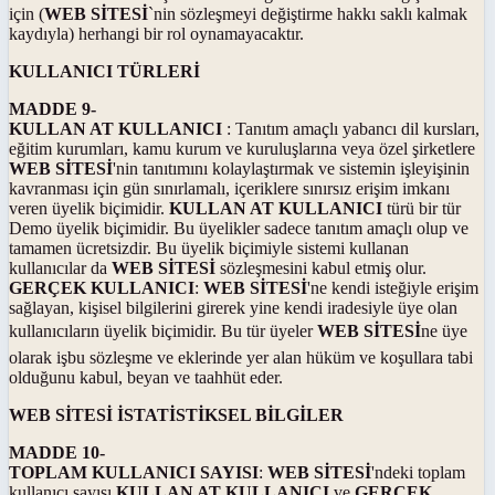
için (
WEB SİTESİ
`nin sözleşmeyi değiştirme hakkı saklı kalmak
kaydıyla) herhangi bir rol oynamayacaktır.
KULLANICI TÜRLERİ
MADDE 9-
KULLAN AT KULLANICI
: Tanıtım amaçlı yabancı dil kursları,
eğitim kurumları, kamu kurum ve kuruluşlarına veya özel şirketlere
WEB SİTESİ
'nin tanıtımını kolaylaştırmak ve sistemin işleyişinin
kavranması için gün sınırlamalı, içeriklere sınırsız erişim imkanı
veren üyelik biçimidir.
KULLAN AT KULLANICI
türü bir tür
Demo üyelik biçimidir. Bu üyelikler sadece tanıtım amaçlı olup ve
tamamen ücretsizdir. Bu üyelik biçimiyle sistemi kullanan
kullanıcılar da
WEB SİTESİ
sözleşmesini kabul etmiş olur.
GERÇEK KULLANICI
:
WEB SİTESİ
'ne kendi isteğiyle erişim
sağlayan, kişisel bilgilerini girerek yine kendi iradesiyle üye olan
kullanıcıların üyelik biçimidir. Bu tür üyeler
WEB SİTESİ
ne üye
olarak işbu sözleşme ve eklerinde yer alan hüküm ve koşullara tabi
olduğunu kabul, beyan ve taahhüt eder.
WEB SİTESİ İSTATİSTİKSEL BİLGİLER
MADDE 10-
TOPLAM KULLANICI SAYISI
:
WEB SİTESİ
'ndeki toplam
kullanıcı sayısı
KULLAN AT KULLANICI
ve
GERÇEK