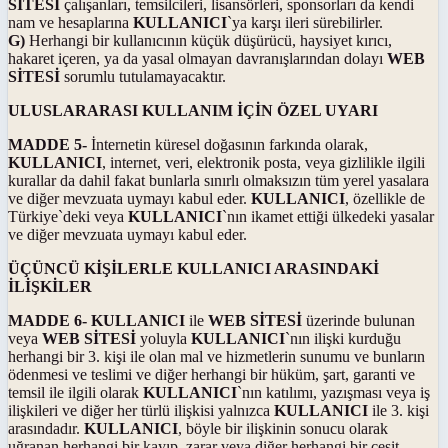
SİTESİ
çalışanları, temsilcileri, lisansörleri, sponsorları da kendi
nam ve hesaplarına
KULLANICI
`ya karşı ileri sürebilirler.
G)
Herhangi bir kullanıcının küçük düşürücü, haysiyet kırıcı,
hakaret içeren, ya da yasal olmayan davranışlarından dolayı
WEB
SİTESİ
sorumlu tutulamayacaktır.
ULUSLARARASI KULLANIM İÇİN ÖZEL UYARI
MADDE 5-
İnternetin küresel doğasının farkında olarak,
KULLANICI
, internet, veri, elektronik posta, veya gizlilikle ilgili
kurallar da dahil fakat bunlarla sınırlı olmaksızın tüm yerel yasalara
ve diğer mevzuata uymayı kabul eder.
KULLANICI
, özellikle de
Türkiye`deki veya
KULLANICI
`nın ikamet ettiği ülkedeki yasalar
ve diğer mevzuata uymayı kabul eder.
ÜÇÜNCÜ KİŞİLERLE KULLANICI ARASINDAKİ
İLİŞKİLER
MADDE 6-
KULLANICI
ile
WEB SİTESİ
üzerinde bulunan
veya
WEB SİTESİ
yoluyla
KULLANICI
`nın ilişki kurduğu
herhangi bir 3. kişi ile olan mal ve hizmetlerin sunumu ve bunların
ödenmesi ve teslimi ve diğer herhangi bir hüküm, şart, garanti ve
temsil ile ilgili olarak
KULLANICI
`nın katılımı, yazışması veya iş
ilişkileri ve diğer her türlü ilişkisi yalnızca
KULLANICI
ile 3. kişi
arasındadır.
KULLANICI
, böyle bir ilişkinin sonucu olarak
uğranan herhangi bir kayıp, zarar veya diğer herhangi bir çeşit