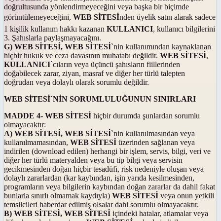
doğrultusunda yönlendirmeyeceğini veya başka bir biçimde
görüntülemeyeceğini,
WEB SİTESİ
nden üyelik satın alarak sadece
1 kişilik kullanım hakkı kazanan
KULLANICI
, kullanıcı bilgilerini
3. Şahıslarla paylaşmayacağını.
G) WEB SİTESİ, WEB SİTESİ
`nin kullanımından kaynaklanan
hiçbir hukuk ve ceza davasının muhatabı değildir.
WEB SİTESİ
,
KULLANICI
`cıların veya üçüncü şahısların fiillerinden
doğabilecek zarar, ziyan, masraf ve diğer her türlü talepten
doğrudan veya dolaylı olarak sorumlu değildir.
WEB SİTESİ`NİN SORUMLULUĞUNUN SINIRLARI
MADDE 4- WEB SİTESİ
hiçbir durumda şunlardan sorumlu
olmayacaktır:
A) WEB SİTESİ, WEB SİTESİ
`nin kullanılmasından veya
kullanılmamasından,
WEB SİTESİ
üzerinden sağlanan veya
indirilen (download edilen) herhangi bir işlem, servis, bilgi, veri ve
diğer her türlü materyalden veya bu tip bilgi veya servisin
gecikmesinden doğan hiçbir tesadüfi, risk nedeniyle oluşan veya
dolaylı zararlardan (kar kaybından, işin yarıda kesilmesinden,
programların veya bilgilerin kaybından doğan zararlar da dahil fakat
bunlarla sınırlı olmamak kaydıyla)
WEB SİTESİ
veya onun yetkili
temsilcileri haberdar edilmiş olsalar dahi sorumlu olmayacaktır.
B) WEB SİTESİ, WEB SİTESİ
içindeki hatalar, atlamalar veya