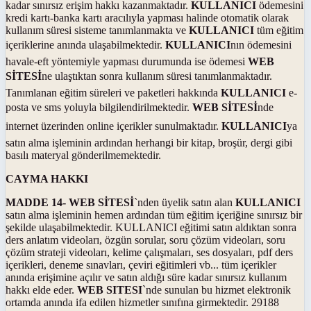
kadar sınırsız erişim hakkı kazanmaktadır.
KULLANICI
ödemesini
kredi kartı-banka kartı aracılıyla yapması halinde otomatik olarak
kullanım süresi sisteme tanımlanmakta ve
KULLANICI
tüm eğitim
içeriklerine anında ulaşabilmektedir.
KULLANICI
nın ödemesini
havale-eft yöntemiyle yapması durumunda ise ödemesi
WEB
SİTESİ
ne ulaştıktan sonra kullanım süresi tanımlanmaktadır.
Tanımlanan eğitim süreleri ve paketleri hakkında
KULLANICI
e-
posta ve sms yoluyla bilgilendirilmektedir.
WEB SİTESİ
nde
internet üzerinden online içerikler sunulmaktadır.
KULLANICI
ya
satın alma işleminin ardından herhangi bir kitap, broşür, dergi gibi
basılı materyal gönderilmemektedir.
CAYMA HAKKI
MADDE 14-
WEB SİTESİ
`nden üyelik satın alan
KULLANICI
satın alma işleminin hemen ardından tüm eğitim içeriğine sınırsız bir
şekilde ulaşabilmektedir. KULLANICI eğitimi satın aldıktan sonra
ders anlatım videoları, özgün sorular, soru çözüm videoları, soru
çözüm strateji videoları, kelime çalışmaları, ses dosyaları, pdf ders
içerikleri, deneme sınavları, çeviri eğitimleri vb... tüm içerikler
anında erişimine açılır ve satın aldığı süre kadar sınırsız kullanım
hakkı elde eder.
WEB SITESI
`nde sunulan bu hizmet elektronik
ortamda anında ifa edilen hizmetler sınıfına girmektedir. 29188