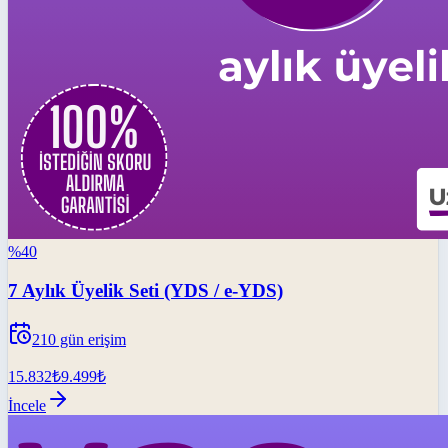
%
40
7 Aylık Üyelik Seti (YDS / e-YDS)
210
gün erişim
15.832
₺
9.499
₺
İncele