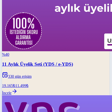
%
40
11 Aylık Üyelik Seti (YDS / e-YDS)
330
gün erişim
19.165
₺
11.499
₺
İncele