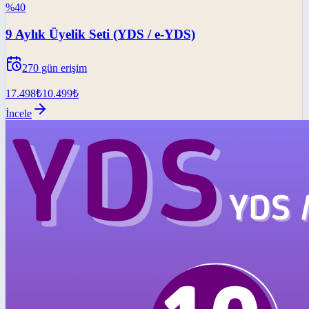
%
40
9 Aylık Üyelik Seti (YDS / e-YDS)
270
gün erişim
17.498
₺
10.499
₺
İncele