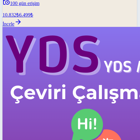
100
gün erişim
10.832
₺
6.499
₺
İncele