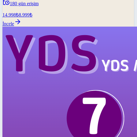
180
gün erişim
14.998
₺
8.999
₺
İncele