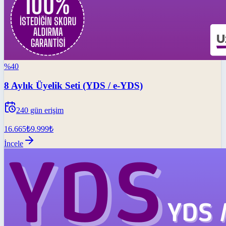
%
40
8 Aylık Üyelik Seti (YDS / e-YDS)
240
gün erişim
16.665
₺
9.999
₺
İncele