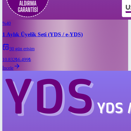
%
40
1 Aylık Üyelik Seti (YDS / e-YDS)
30
gün erişim
10.832
₺
6.499
₺
İncele