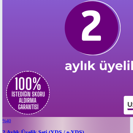
%
40
2 Aylık Üyelik Seti (YDS / e-YDS)