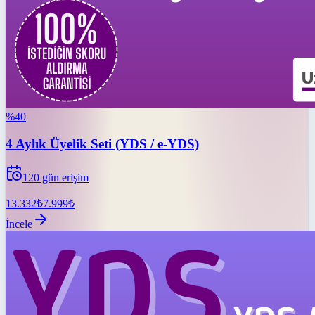
%
40
4 Aylık Üyelik Seti (YDS / e-YDS)
120
gün erişim
13.332
₺
7.999
₺
İncele