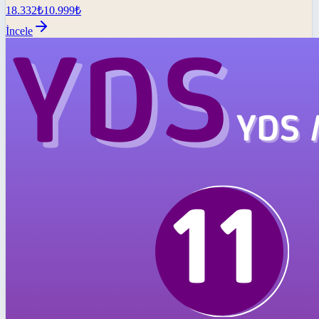
18.332
₺
10.999
₺
İncele