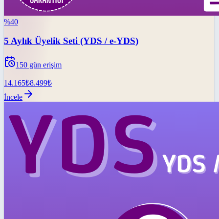
%
40
5 Aylık Üyelik Seti (YDS / e-YDS)
150
gün erişim
14.165
₺
8.499
₺
İncele