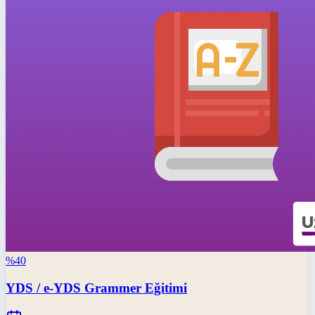
%
40
YDS / e-YDS Grammer Eğitimi