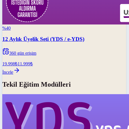
%
40
12 Aylık Üyelik Seti (YDS / e-YDS)
360
gün erişim
19.998
₺
11.999
₺
İncele
Tekil Eğitim Modülleri