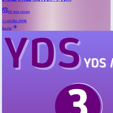
60
gün erişim
11.665
₺
6.999
₺
İncele