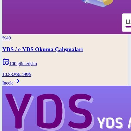
%
40
YDS / e-YDS Okuma Çalışmaları
100
gün erişim
10.832
₺
6.499
₺
İncele