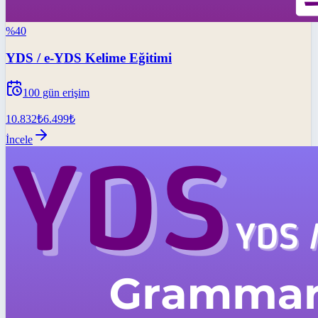
%
40
YDS / e-YDS Kelime Eğitimi
100
gün erişim
10.832
₺
6.499
₺
İncele