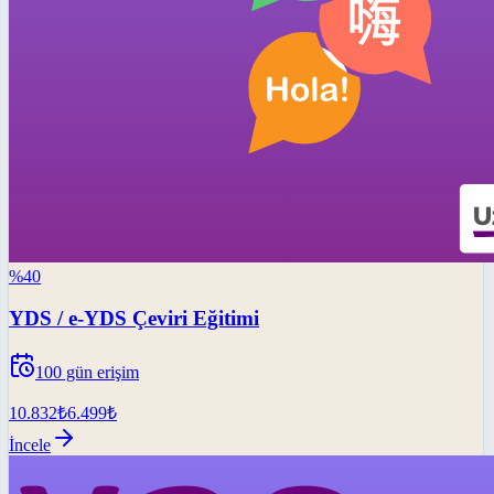
%
40
YDS / e-YDS Çeviri Eğitimi
100
gün erişim
10.832
₺
6.499
₺
İncele