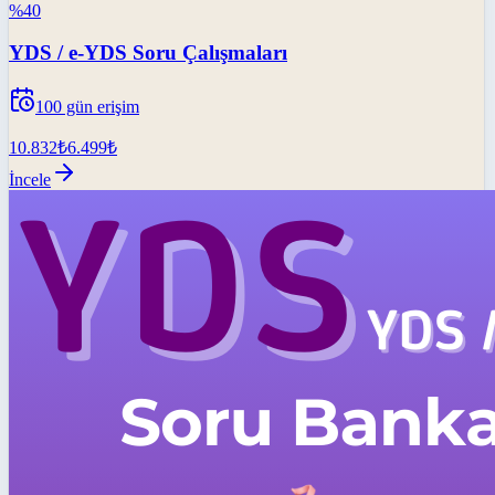
%
40
YDS / e-YDS Soru Çalışmaları
100
gün erişim
10.832
₺
6.499
₺
İncele