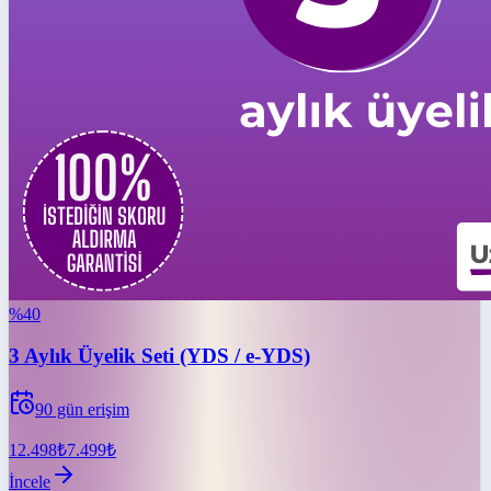
%
40
3 Aylık Üyelik Seti (YDS / e-YDS)
90
gün erişim
12.498
₺
7.499
₺
İncele