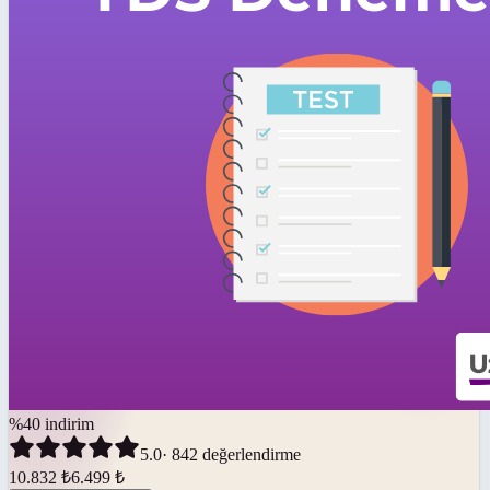
%
40
indirim
5.0
·
842
değerlendirme
10.832
₺
6.499
₺