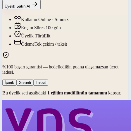
Üyelik Satın Al
Kullanım
Online · Sınırsız
Erişim Süresi
100
gün
Üyelik Türü
Elit
Ödeme
Tek çekim / taksit
%100 başarı garantisi — hedeflediğin puana ulaşamazsan ücret
iadesi.
İçerik
Garanti
Taksit
Bu üyelik seti aşağıdaki
1
eğitim modülünün tamamını
kapsar.