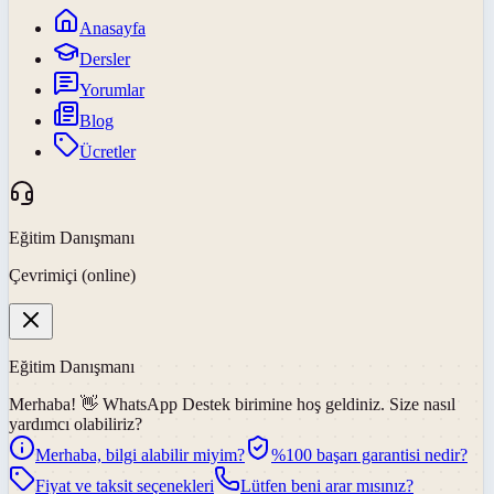
Anasayfa
Dersler
Yorumlar
Blog
Ücretler
Eğitim Danışmanı
Çevrimiçi (online)
Eğitim Danışmanı
Merhaba! 👋
WhatsApp Destek
birimine hoş geldiniz. Size nasıl
yardımcı olabiliriz?
Merhaba, bilgi alabilir miyim?
%100 başarı garantisi nedir?
Fiyat ve taksit seçenekleri
Lütfen beni arar mısınız?