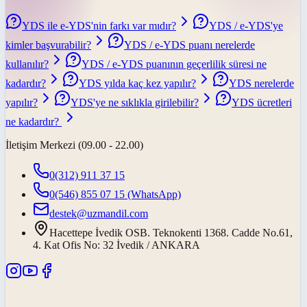
YDS ile e-YDS'nin farkı var mıdır?
YDS / e-YDS'ye
kimler başvurabilir?
YDS / e-YDS puanı nerelerde
kullanılır?
YDS / e-YDS puanının geçerlilik süresi ne
kadardır?
YDS yılda kaç kez yapılır?
YDS nerelerde
yapılır?
YDS'ye ne sıklıkla girilebilir?
YDS ücretleri
ne kadardır?
İletişim Merkezi (09.00 - 22.00)
0(312) 911 37 15
0(546) 855 07 15
(WhatsApp)
destek@uzmandil.com
Hacettepe İvedik OSB. Teknokenti 1368. Cadde No.61,
4. Kat Ofis No: 32 İvedik / ANKARA